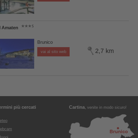
l Amaten
Brunico
2,7 km
vai al sito web
ermini più cercati
Cartina
,
venite in modo sicuro!
eteo
ebcam
loggi