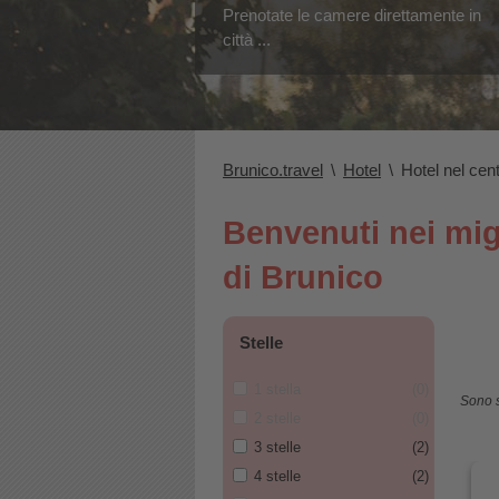
Prenotate le camere direttamente in
città ...
Brunico.travel
\
Hotel
\
Hotel nel cen
Benvenuti nei migl
di Brunico
Stelle
1 stella
(0)
Sono st
2 stelle
(0)
3 stelle
(2)
4 stelle
(2)