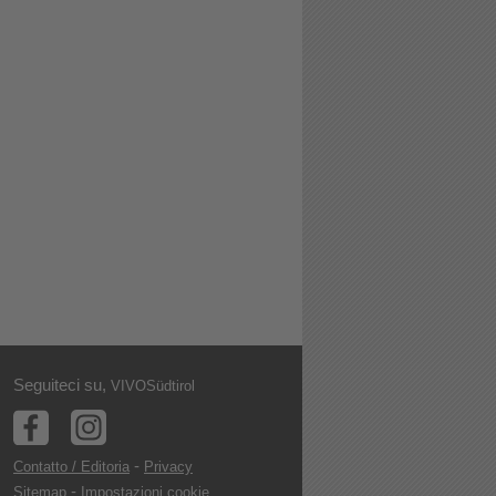
Seguiteci su,
VIVOSüdtirol
-
Contatto / Editoria
Privacy
-
Sitemap
Impostazioni cookie