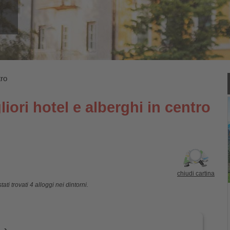
tro
iori hotel e alberghi in centro
chiudi cartina
ati trovati 4 alloggi nei dintorni.