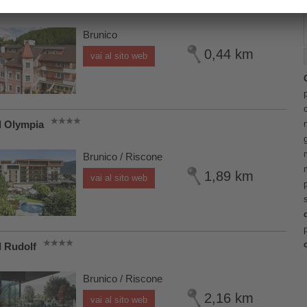
l Blitzburg
Brunico
0,44 km
vai al sito web
l Olympia
Brunico / Riscone
1,89 km
vai al sito web
l Rudolf
Brunico / Riscone
2,16 km
vai al sito web