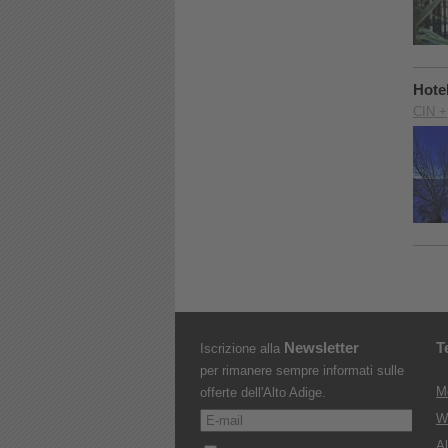
Hote
CIN +
Newsletter
T
Iscrizione alla
per rimanere sempre informati sulle
M
offerte dell'Alto Adige.
W
Al