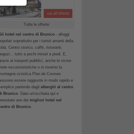
vai all’offerta
Tutte le offerte
Gli hotel nel centro di Brunico
- alloggi
popolari soprattutto per i turisti amanti della
città. Centro storico, caffè, ristoranti,
negozi... tutto a pochi minuti a piedi. E,
grazie ai trasporti pubblici, anche le vicine
mete escursionistiche o in inverno la
montagna sciistica Plan de Corones
possono essere raggiunte in modo rapido e
semplice partendo dagli
alberghi al centro
di Brunico
. Date un'occhiata qui e
prenotate uno dei
migliori hotel nel
centro di Brunico
.