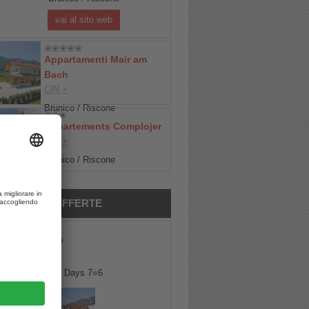
vai al sito web
Appartamenti Mair am
Bach
CIN +
Brunico / Riscone
Appartements Complojer
CIN +
Brunico / Riscone
MIGLIORI OFFERTE
Hotel Amaten
CIN +
Dolomiti Spring Days 7=6