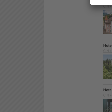
Hote
CIN +
Hote
CIN +
Hote
CIN +