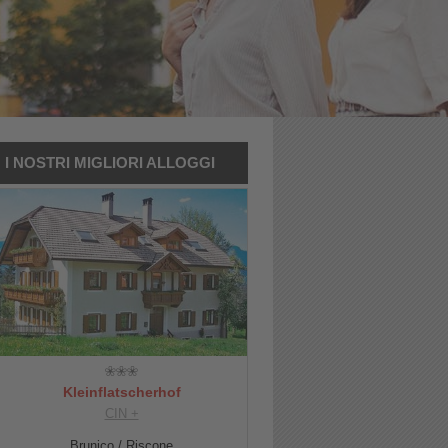
I NOSTRI MIGLIORI ALLOGGI
Kleinflatscherhof
CIN +
Brunico / Riscone