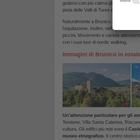
godersi con più calma gli itinerari in b
pista delle Valli di Tures e Aurina.
Naturalmente a Brunico al Plan de Coro
l'equitazione. Inoltre, nell'agosto 201
piccini. Movimento e varietà attendono 
con i suoi tour di nordic walking.
Immagini di Brunico in estat
Un'attenzione particolare per gli am
Teodone, Villa Santa Caterina, Riscone
cultura. Gli edifici più noti sono il
Caste
museo etnografico
. Il centro storico