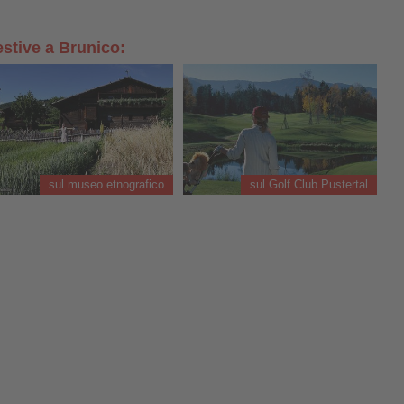
estive a Brunico:
sul museo etnografico
sul Golf Club Pustertal