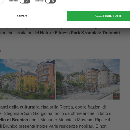
ici suggeriamo la
pista ciclabile della Val Pusteria
oppure la
nes non mancano sport come il golf, la pallavolo, il tennis e
5 ha aperto una palestra per arrampicate, che attrae grandi e
anche i visitatori del
Nature.Fitness.Park.Kronplatz-Dolomiti
e
anti della cultura
: la città sulla Rienza, con le frazioni di
, Stegona e San Giorgio ha molto da offrire anche in fatto di
llo di Brunico
con il Messner Mountain Museum Ripa e il
 di Brunico presenta inoltre varie residenze nobiliari. E non