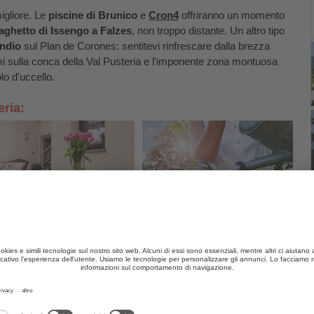
migliore. Le
piscine di Brunico
e
Cron4
offriranno un momento
aghetto di Issengo a Falzes
, non troppo distante. Un altro tipo
ndio
sul Plan de Corones: sentitevi rinfrescare dalla brezza
mi sulla conca della Val Pusteria e l'imponente zona montuosa
lo d'uccello.
eria:
Appartamenti a Brunico
Agriturismi Brunico
 meta di numerose
escursioni
, che portano in alto fino alla cima.
almente può usare l'impianto di risalita. Arrivati in cima vi
oncordia 2000
, il
MMM Corones
e il
Museo LUMEN
. A valle si
hi va in mountain-bike: il
Herrensteig
è soltanta una di 18 piste
he promette momenti molto impressionanti. A chi preferisce