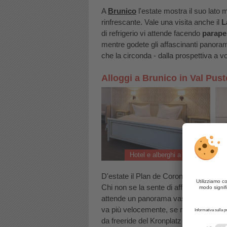
A
Brunico
l'estate mostra il suo lato 
rinfrescante. Vale una visita anche il
L
di refrigerio vi attende facendo
parape
mentre godete gli affascinanti panora
che la circonda - dalla prospettiva a vo
Alloggi a Brunico in Val Pust
Hotel e alberghi a Brunico
D'estate il Plan de Corones è anche
Chi non se la sente di affrontarle, natur
attende un panorama vastissimo, la
C
va più velocemente, se non altro per c
da freeride del Kronplatz Bike Park c