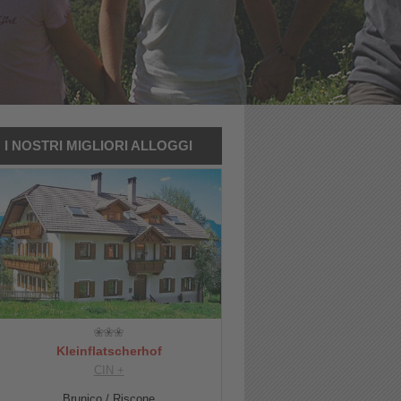
I NOSTRI MIGLIORI ALLOGGI
Kleinflatscherhof
CIN +
Brunico / Riscone