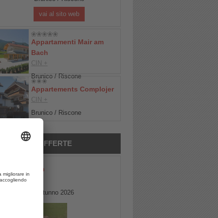
vai al sito web
Appartamenti Mair am
Bach
CIN +
Brunico / Riscone
Appartements Complojer
CIN +
Brunico / Riscone
MIGLIORI OFFERTE
Hotel Amaten
CIN +
Settimane d’autunno 2026