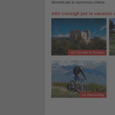
dimenticate le numerose chiese.
Altri consigli per le vacanze 
sul Castello di Brunico
sul Herrensteig