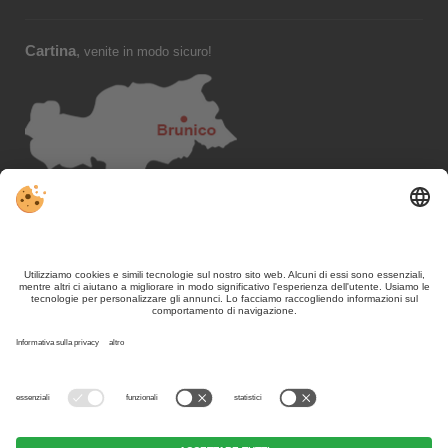
Cartina
,
venite in modo sicuro!
Seguiteci su,
VIVOSüdtirol
-
Contatto / Editoria
Privacy
-
Sitemap
Impostazioni cookie individuali
Part. IVA. IT02365710215
Nonostante il lavoro accurato e il costante aggiornamento dei
contenuti, si possono verificare errori. Non garantiamo la correttezza e