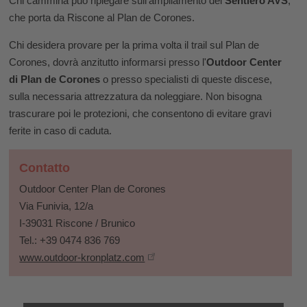
Chi cammina può ripiegare sull'ampliamento del
Sentiero AVS
,
che porta da Riscone al Plan de Corones.
Chi desidera provare per la prima volta il trail sul Plan de
Corones, dovrà anzitutto informarsi presso l'
Outdoor Center
di
Plan de Corones
o presso specialisti di queste discese,
sulla necessaria attrezzatura da noleggiare. Non bisogna
trascurare poi le protezioni, che consentono di evitare gravi
ferite in caso di caduta.
Contatto
Outdoor Center Plan de Corones
Via Funivia, 12/a
I-39031 Riscone / Brunico
Tel.: +39 0474 836 769
www.outdoor-kronplatz.com