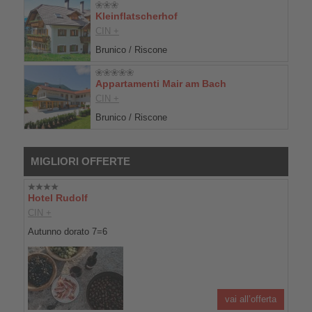
Kleinflatscherhof
CIN +
Brunico / Riscone
Appartamenti Mair am Bach
CIN +
Brunico / Riscone
MIGLIORI OFFERTE
Hotel Rudolf
CIN +
Autunno dorato 7=6
vai all’offerta