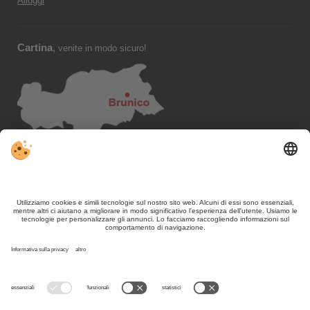
Alloggi
Cartina
,
venite in modo sicuro!
Seguiteci su,
VIVOSüdtirol
-
Contatto / Editoria
Privacy
-
Sitemap
Impostazioni cookie individuali
Part. IVA. IT02365710215
Nonostante il lavoro accurato e il costante aggiornamento dei